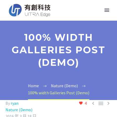
100% WIDTH
GALLERIES POST
(DEMO)
Home
Nature (Demo)
100% width Galleries Post (Demo)



By
ryan
4
Nature (Demo)
2016 年 3 月 18 日