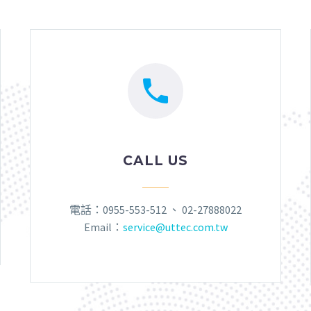


CALL US
電話：0955-553-512 、 02-27888022
Email：
service@uttec.com.tw