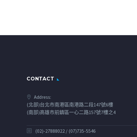
CONTACT
Address:
(北部)台北市南港區南港路二段147號6樓
(南部)高雄市前鎮區一心二路157號7樓之4
(02)-27888022 / (07)735-5546