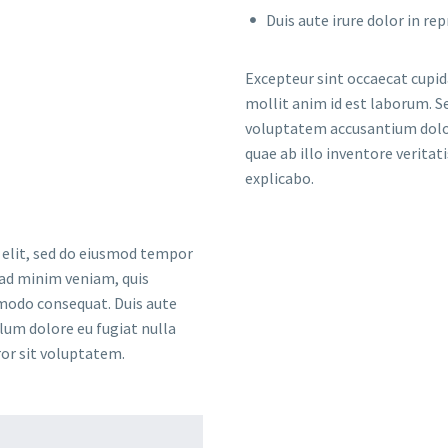
Duis aute irure dolor in re
Excepteur sint occaecat cupida
mollit anim id est laborum. Se
voluptatem accusantium dolo
quae ab illo inventore veritat
explicabo.
 elit, sed do eiusmod tempor
 ad minim veniam, quis
mmodo consequat. Duis aute
llum dolore eu fugiat nulla
ror sit voluptatem.