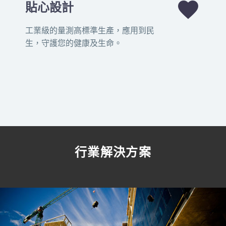


貼心設計
工業級的量測高標準生產，應用到民
生，守護您的健康及生命。
行業解決方案