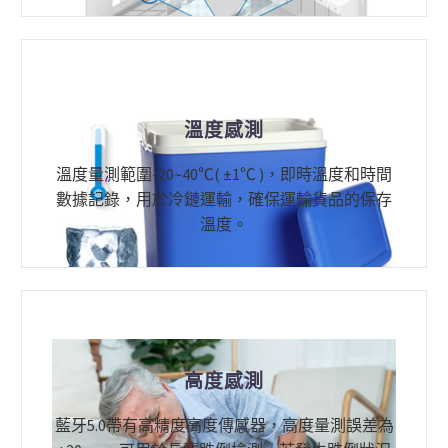
溫度感測
溫度量測範圍-20~40℃( ±1℃ )，即時溫度和時間
數據記錄，用於冷鏈運輸，確保運輸貨品的保存
溫度。
高度感測
藍牙5.0帶有高精度高度傳感器，高度量測誤差為