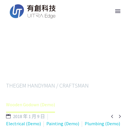
WOODEN
GODOWN
THEGEM HANDYMAN / CRAFTSMAN
Home
Services (Demo)
Wooden Godown (Demo)


2018 年 1 月 9 日
Electrical (Demo)
Painting (Demo)
Plumbing (Demo)