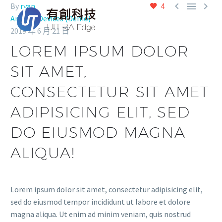



By
ryan
4
Android Devices (Demo)
2019 年 6 月 21 日
LOREM IPSUM DOLOR
SIT AMET,
CONSECTETUR SIT AMET
ADIPISICING ELIT, SED
DO EIUSMOD MAGNA
ALIQUA!
Lorem ipsum dolor sit amet, consectetur adipisicing elit,
sed do eiusmod tempor incididunt ut labore et dolore
magna aliqua. Ut enim ad minim veniam, quis nostrud