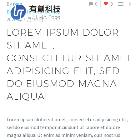


By
ryan
0
3
Design Interface (Demo)
2020 年 1 月 30 日
LOREM IPSUM DOLOR
SIT AMET,
CONSECTETUR SIT AMET
ADIPISICING ELIT, SED
DO EIUSMOD MAGNA
ALIQUA!
Lorem ipsum dolor sit amet, consectetur adipisicing elit,
sed do eiusmod tempor incididunt ut labore et dolore
magna aliqua. Ut enim ad minim veniam, quis nostrud