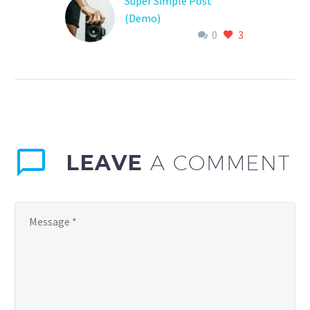
Super Simple Post
(Demo)
0
3
Lorem ipsum dolor sit
amet, consectetur
adipisicing elit, sed do
eiusmod tempor
incididunt ut labore et
dolore magna…
LEAVE
A COMMENT