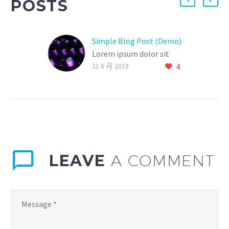
POSTS
Simple Blog Post (Demo)
Lorem ipsum dolor sit
4
ametcon sectetur
21 6 月 2019
adipisicing elit, sed
doiusmod tempor incidi
labore et dolore. agna
aliqua. Ut enim ad mini
veniam, quis nostrud
LEAVE
A COMMENT