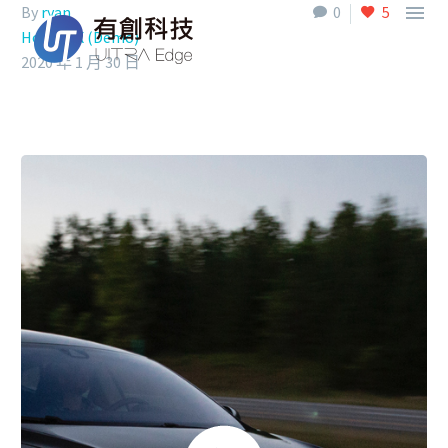

By
ryan
0
5
Home UX (Demo)
2020 年 1 月 30 日