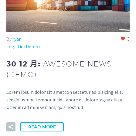
By
ryan
3
Logistic (Demo)
30 12 月:
AWESOME NEWS
(DEMO)
Lorem ipsum dolor sit ametcon sectetur adipisicing elit,
sed doiusmod tempor incidi labore et dolore. agna aliqua.
Ut enim ad mini veniam, quis nostrud
READ MORE