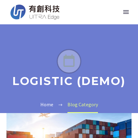


LOGISTIC (DEMO)
Home
Blog Category