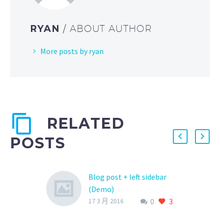
RYAN
/ ABOUT AUTHOR
More posts by ryan
RELATED
POSTS
Blog post + left sidebar
(Demo)
0
3
Lorem Ipsum. Proin
17 3 月 2016
gravida nibh vel velit