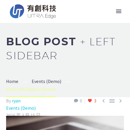
BLOG POST
+ LEFT
SIDEBAR
Home
Events (Demo)
With Left Sidebar (Demo)



By
ryan
0
3
Events (Demo)
2016 年 3 月 15 日