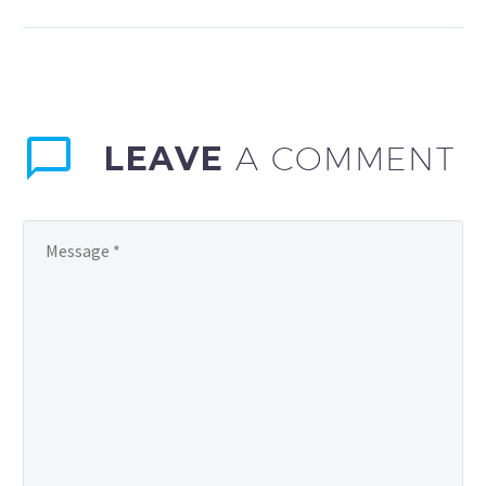
auctor aliquet. Aenean
sollicitudin, lorem quis
bibendum auctor, nisi elit
consequat ipsum, nec
sagittis sem nibh id elit.
LEAVE
A COMMENT