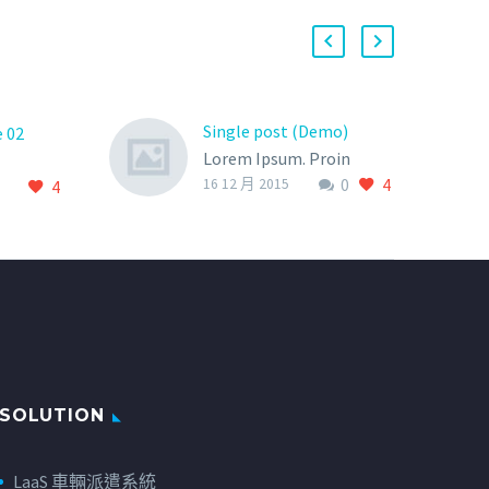
Single post (Demo)
e 02
Lorem Ipsum. Proin
0
4
gravida nibh vel velit
16 12 月 2015
4
auctor aliquet. Aenean
sollicitudin, lorem quis
bibendum auctor, nisi elit
consequat ipsum, nec
sagittis sem nibh id elit.
SOLUTION
LaaS 車輛派遣系統