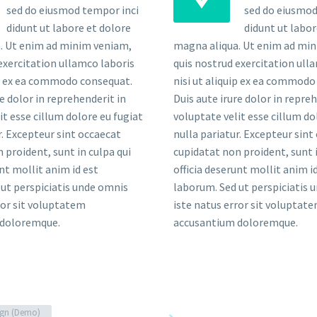
sed do eiusmod tempor inci
sed do eiusmod
didunt ut labore et dolore
didunt ut labor
. Ut enim ad minim veniam,
magna aliqua. Ut enim ad mi
exercitation ullamco laboris
quis nostrud exercitation ull
ip ex ea commodo consequat.
nisi ut aliquip ex ea commodo
re dolor in reprehenderit in
Duis aute irure dolor in repre
it esse cillum dolore eu fugiat
voluptate velit esse cillum do
r. Excepteur sint occaecat
nulla pariatur. Excepteur sint
 proident, sunt in culpa qui
cupidatat non proident, sunt i
unt mollit anim id est
officia deserunt mollit anim i
ut perspiciatis unde omnis
laborum. Sed ut perspiciatis 
ror sit voluptatem
iste natus error sit voluptat
 doloremque.
accusantium doloremque.
gn (Demo)