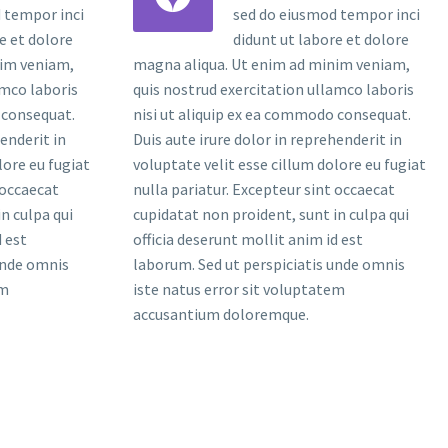
 tempor inci
sed do eiusmod tempor inci
e et dolore
didunt ut labore et dolore
nim veniam,
magna aliqua. Ut enim ad minim veniam,
amco laboris
quis nostrud exercitation ullamco laboris
 consequat.
nisi ut aliquip ex ea commodo consequat.
henderit in
Duis aute irure dolor in reprehenderit in
lore eu fugiat
voluptate velit esse cillum dolore eu fugiat
 occaecat
nulla pariatur. Excepteur sint occaecat
n culpa qui
cupidatat non proident, sunt in culpa qui
d est
officia deserunt mollit anim id est
unde omnis
laborum. Sed ut perspiciatis unde omnis
em
iste natus error sit voluptatem
accusantium doloremque.