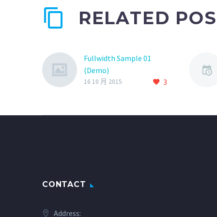
RELATED POS
Fullwidth Sample 01
(Demo)
3
16 10 月 2015
CONTACT
Address: