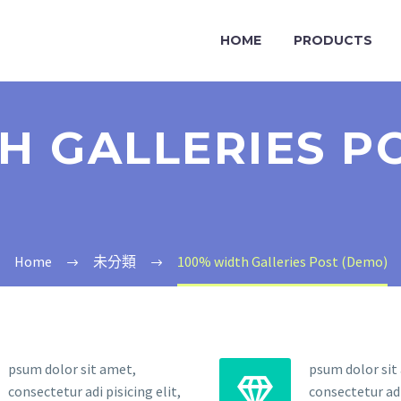
HOME
PRODUCTS
H GALLERIES P
Home
未分類
100% width Galleries Post (Demo)
psum dolor sit amet,
psum dolor sit


consectetur adi pisicing elit,
consectetur adi 