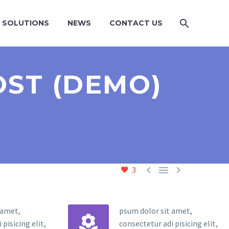
SOLUTIONS
NEWS
CONTACT US
OST (DEMO)



3
 amet,
psum dolor sit amet,


pisicing elit,
consectetur adi pisicing elit,