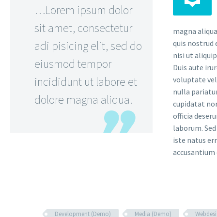
…Lorem ipsum dolor
sit amet, consectetur
magna aliqua
adi pisicing elit, sed do
quis nostrud 
nisi ut aliqu
eiusmod tempor
Duis aute iru
incididunt ut labore et
voluptate vel
nulla pariatu
dolore magna aliqua.
cupidatat non
officia deser
laborum. Sed 
iste natus er
accusantium
Development (Demo)
Media (Demo)
Webdesi