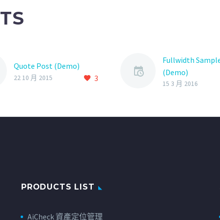
TS
Fullwidth Sampl
Quote Post (Demo)
(Demo)
3
22 10 月 2015
15 3 月 2016
PRODUCTS LIST
AiCheck 資產定位管理