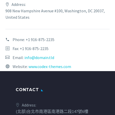
Address:
908 New Hampshire Avenue #100, Washington, DC 20037,
United States
Phone:
+1 916-875-2235
Fax: +1 916-875-2235
Email:
info@domain.tld
Website:
www.codex-themes.com
CONTACT
Address:
(北部)台北市南港區南港路二段147號6樓