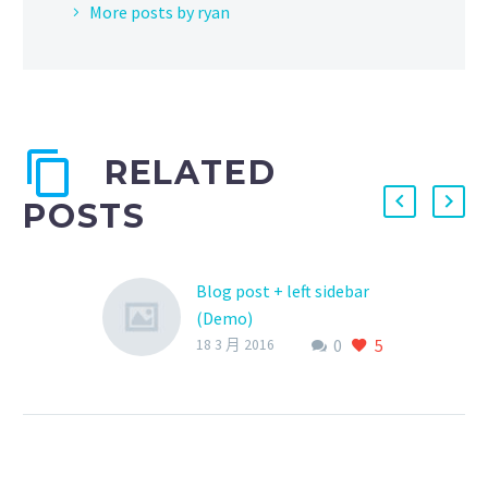
More posts by ryan
RELATED
POSTS
Blog post + left sidebar
(Demo)
0
5
Lorem Ipsum. Proin
18 3 月 2016
gravida nibh vel velit
auctor aliquet. Aenean
sollicitudin, lorem quis
bibendum auctor, nisi elit
consequat ipsum, nec