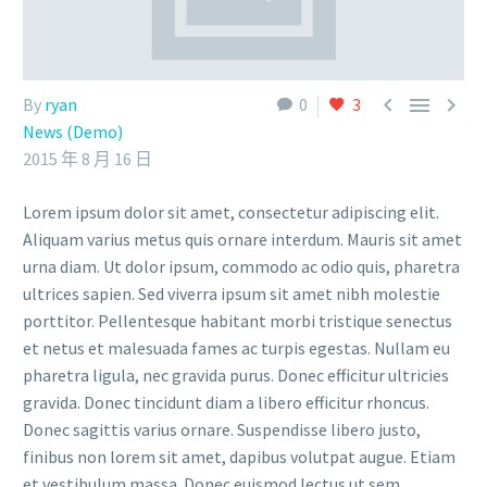



By
ryan
0
3
News (Demo)
2015 年 8 月 16 日
Lorem ipsum dolor sit amet, consectetur adipiscing elit.
Aliquam varius metus quis ornare interdum. Mauris sit amet
urna diam. Ut dolor ipsum, commodo ac odio quis, pharetra
ultrices sapien. Sed viverra ipsum sit amet nibh molestie
porttitor. Pellentesque habitant morbi tristique senectus
et netus et malesuada fames ac turpis egestas. Nullam eu
pharetra ligula, nec gravida purus. Donec efficitur ultricies
gravida. Donec tincidunt diam a libero efficitur rhoncus.
Donec sagittis varius ornare. Suspendisse libero justo,
finibus non lorem sit amet, dapibus volutpat augue. Etiam
et vestibulum massa. Donec euismod lectus ut sem