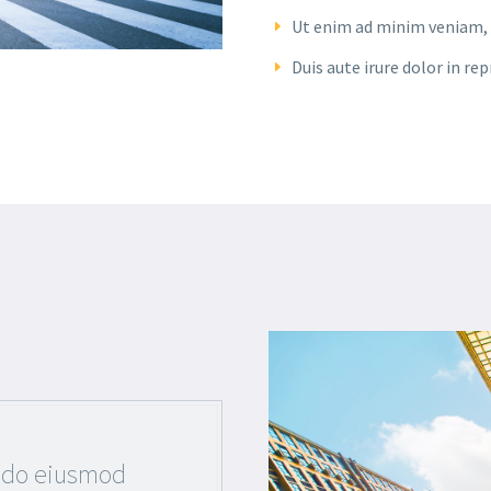
Ut enim ad minim veniam, q
Duis aute irure dolor in re
d do eiusmod