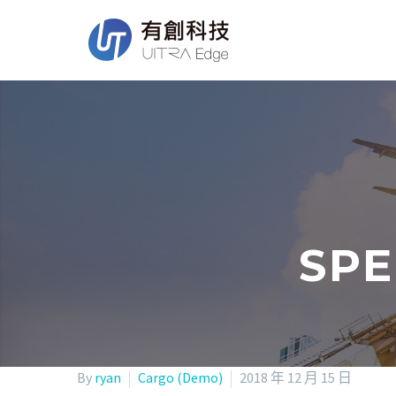
SPE
By
ryan
Cargo (Demo)
2018 年 12 月 15 日