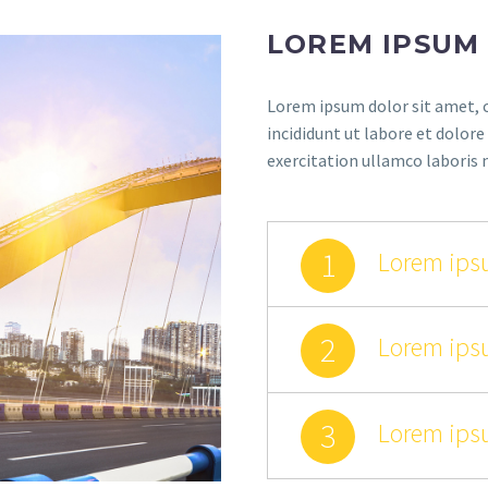
LOREM IPSUM
Lorem ipsum dolor sit amet, c
incididunt ut labore et dolor
exercitation ullamco laboris 
1
Lorem ipsu
2
Lorem ipsu
3
Lorem ipsu