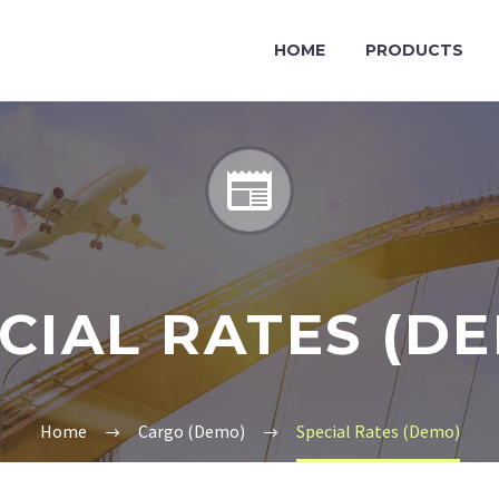
HOME
PRODUCTS


CIAL RATES (D
Home
Cargo (Demo)
Special Rates (Demo)