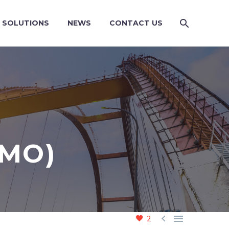
SOLUTIONS
NEWS
CONTACT US
EMO)


2