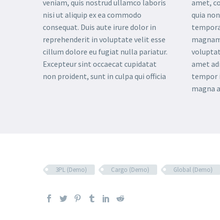
veniam, quis nostrud ullamco laboris
amet, co
nisi ut aliquip ex ea commodo
quia no
consequat. Duis aute irure dolor in
tempora 
reprehenderit in voluptate velit esse
magnam 
cillum dolore eu fugiat nulla pariatur.
voluptat
Excepteur sint occaecat cupidatat
amet adi
non proident, sunt in culpa qui officia
tempor i
magna a
3PL (Demo)
Cargo (Demo)
Global (Demo)