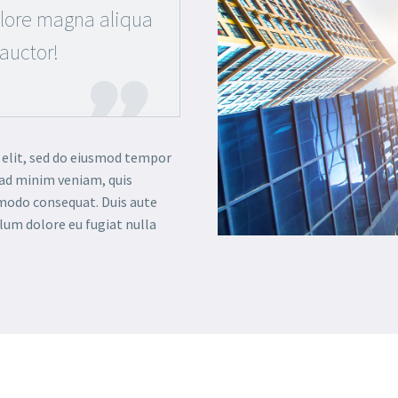
olore magna aliqua
auctor!

 elit, sed do eiusmod tempor
 ad minim veniam, quis
mmodo consequat. Duis aute
llum dolore eu fugiat nulla