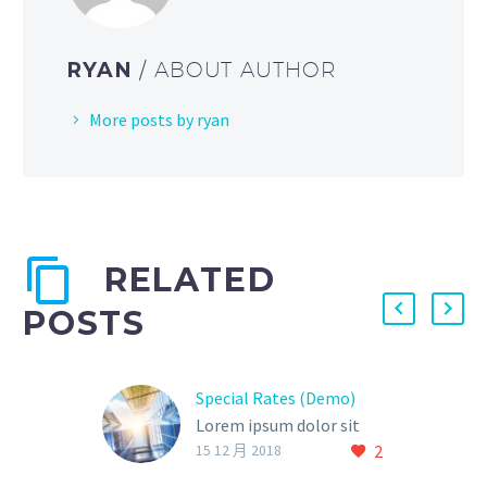
RYAN
/ ABOUT AUTHOR
More posts by ryan
RELATED
POSTS
Special Rates (Demo)
Lorem ipsum dolor sit
2
ametcon sectetur
15 12 月 2018
adipisicing elit, sed