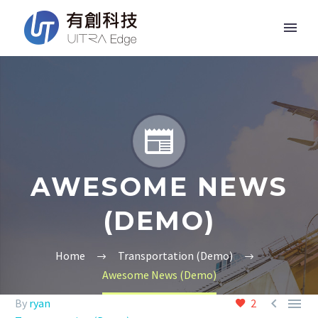


AWESOME NEWS
(DEMO)
Home
Transportation (Demo)
Awesome News (Demo)


By
ryan
2