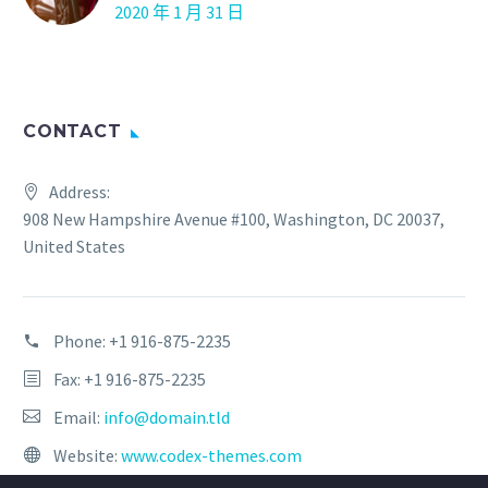
2020 年 1 月 31 日
CONTACT
Address:
908 New Hampshire Avenue #100, Washington, DC 20037,
United States
Phone:
+1 916-875-2235
Fax: +1 916-875-2235
Email:
info@domain.tld
Website:
www.codex-themes.com