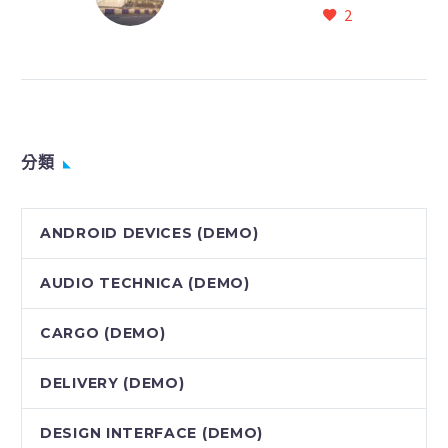
2
Lorem Ipsum. Proin
gravida nibh vel velit
auctor aliquet. Aenean
sollicitudin, lorem quis
bibendum auctor, nisi elit
consequat ipsum, nec
分類
sagittis sem nibh id elit.
Duis sed odio sit amet
nibh vulputate cursus a
ANDROID DEVICES (DEMO)
sit amet mauris. Morbi
accumsan ipsum velit.
AUDIO TECHNICA (DEMO)
Nam nec tellus a odio
tincidunt auctor a ornare
CARGO (DEMO)
odio. Sed non mauris
vitae erat consequat
DELIVERY (DEMO)
auctor eu in elit.
DESIGN INTERFACE (DEMO)