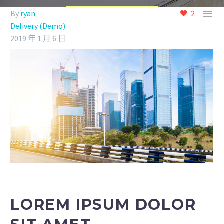

By
ryan
2
Delivery (Demo)
2019 年 1 月 6 日
LOREM IPSUM DOLOR