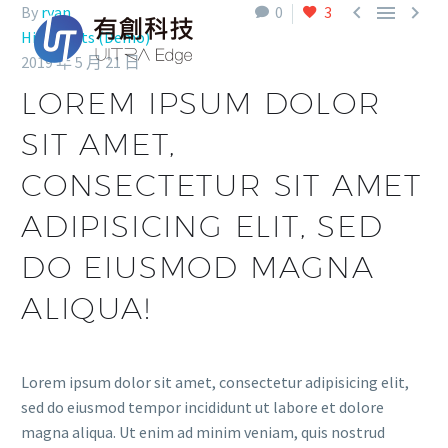



By
ryan
0
3
Highlights (Demo)
2019 年 5 月 21 日
LOREM IPSUM DOLOR
SIT AMET,
CONSECTETUR SIT AMET
ADIPISICING ELIT, SED
DO EIUSMOD MAGNA
ALIQUA!
Lorem ipsum dolor sit amet, consectetur adipisicing elit,
sed do eiusmod tempor incididunt ut labore et dolore
magna aliqua. Ut enim ad minim veniam, quis nostrud