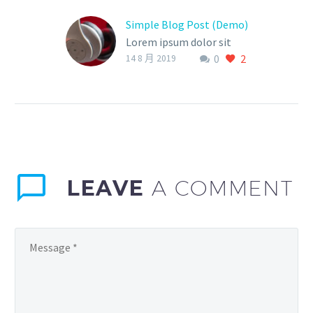
Simple Blog Post (Demo)
Lorem ipsum dolor sit
0
2
ametcon sectetur
14 8 月 2019
adipisicing elit, sed
doiusmod tempor incidi
labore et dolore. agna
aliqua. Ut enim ad mini
veniam, quis nostrud
LEAVE
A COMMENT