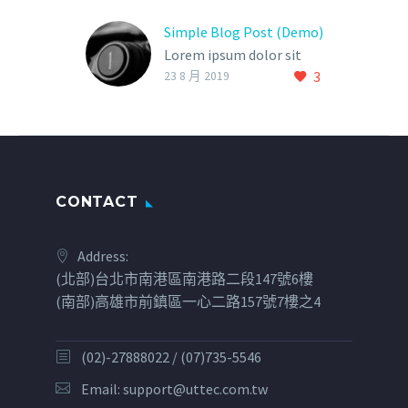
Simple Blog Post (Demo)
Lorem ipsum dolor sit
3
ametcon sectetur
23 8 月 2019
adipisicing elit, sed
doiusmod tempor incidi
labore et dolore. agna
aliqua. Ut enim ad mini
veniam, quis nostrud
CONTACT
Address:
(北部)台北市南港區南港路二段147號6樓
(南部)高雄市前鎮區一心二路157號7樓之4
(02)-27888022 / (07)735-5546
Email:
support@uttec.com.tw