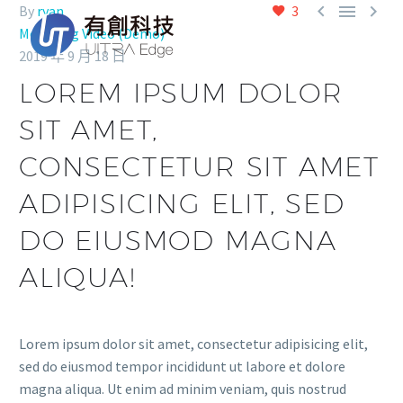



By
ryan
3
Mounting Video (Demo)
2019 年 9 月 18 日
LOREM IPSUM DOLOR
SIT AMET,
CONSECTETUR SIT AMET
ADIPISICING ELIT, SED
DO EIUSMOD MAGNA
ALIQUA!
Lorem ipsum dolor sit amet, consectetur adipisicing elit,
sed do eiusmod tempor incididunt ut labore et dolore
magna aliqua. Ut enim ad minim veniam, quis nostrud