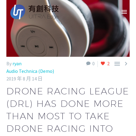


By
ryan
0
2
Audio Technica (Demo)
2019 年 8 月 14 日
DRONE RACING LEAGUE
(DRL) HAS DONE MORE
THAN MOST TO TAKE
DRONE RACING INTO