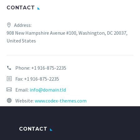
CONTACT
Address:
908 New Hampshire Avenue #100, Washington, DC 20037,
United States
Phone:
+1 916-875-2235
Fax: +1 916-875-2235
Email:
info@domain.tld
Website:
www.codex-themes.com
CONTACT