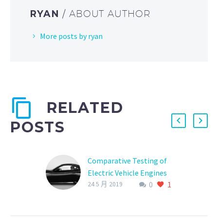
RYAN
/ ABOUT AUTHOR
More posts by ryan
RELATED
POSTS
Comparative Testing of
Electric Vehicle Engines
0
1
(Demo)
24 5 月 2019
Lorem ipsum dolor sit
amet, consectetur