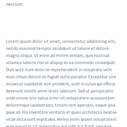
nesciunt.
Lorem ipsum dolor sit amet, consectetur adipisicing elit,
sed do eiusmod tempor incididunt ut labore et dolore
magna aliqua. Ut enim ad minim veniam, quis nostrud
ullamco laboris nisi ut aliquip ex ea commodo consequat.
Duis aute irure dolor in reprehenderit in voluptate velit
esse cillum dolore eu fugiat nulla pariatur. Excepteur sint
occaecat cupidatat non proident, sunt in culpa qui officia
deserunt mollit anim id est laborum. Sed ut perspiciatis
unde omnis iste natus error sit voluptatem accusantium
doloremque laudantium, totam rem aperiam, eaque ipsa
quae ab illo inventore veritatis et quasi architecto beatae
vitae dicta sunt explicabo. Nemo enim ipsam voluptatem
quia voluptas sit aspernatur aut odit aut fugit, sed quia